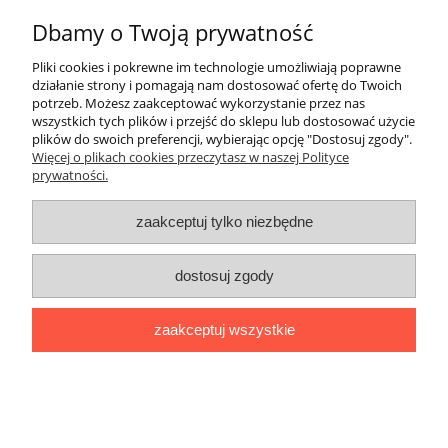
Płatności i dostawa
Dbamy o Twoją prywatność
Informacje
Pliki cookies i pokrewne im technologie umożliwiają poprawne
działanie strony i pomagają nam dostosować ofertę do Twoich
potrzeb. Możesz zaakceptować wykorzystanie przez nas
pokaż pełną wersję strony
wszystkich tych plików i przejść do sklepu lub dostosować użycie
plików do swoich preferencji, wybierając opcję "Dostosuj zgody".
Sklep internetowy Shoper.pl
Więcej o plikach cookies przeczytasz w naszej Polityce
prywatności.
zaakceptuj tylko niezbędne
dostosuj zgody
zaakceptuj wszystkie